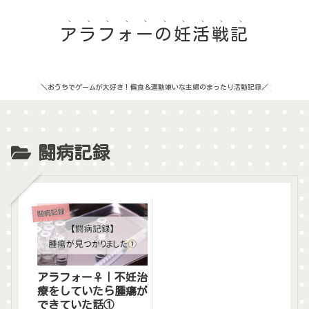
アラフォーの妊活戦記
＼おうちでゲームが大好き！偏食＆運動嫌いな主婦のまったり活動記録／
闘病記録
闘病記録
アラフォー♀｜不妊治
療をしていたら腫瘍が
できていた話①